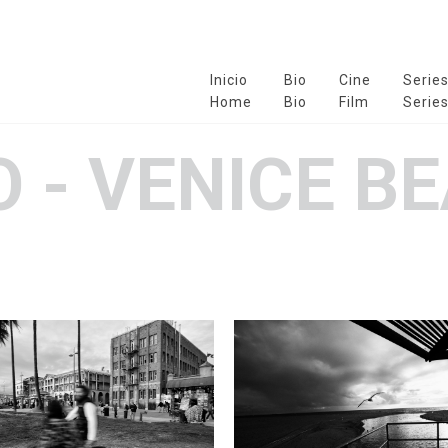
Inicio
Bio
Cine
Serie
Home
Bio
Film
Serie
O - VENICE B